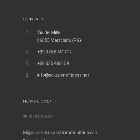
CONTATTI
Via dei Mille
06055 Marsciano (PG)
+39 075 8741717
+39 335 482159
info@soluzionefitness.net
NEWS E EVENTI
28 GIUGNO 2024
Migliorare la risposta immunitaria con